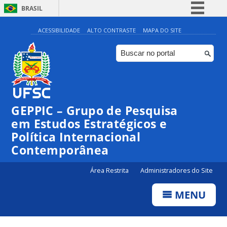
BRASIL
Simplifique!
ACESSIBILIDADE
ALTO CONTRASTE
MAPA DO SITE
Comunica BR
Participe
Acesso à informação
Legislação
GEPPIC – Grupo de Pesquisa
Canais
em Estudos Estratégicos e
Política Internacional
Contemporânea
Área Restrita
Administradores do Site
MENU